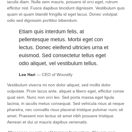
iaculis diam. Nulla sem mauris, posuere id orci eget, rutrum
efficitur nisl. Fusce dapibus tincidunt dignissim. Vestibulum quis
quam et quam blandit fringilla id eget lacus. Donec volutpat
odio sed dignissim porttitor bibendum.
Etiam quis interdum felis, at
pellentesque metus. Morbi eget con
lectus. Donec eleifend ultricies urna et
euismod. Sed consectetur tellus eget
odio aliquet, vel vestibulum tellus.
Lee Hari
— CEO of Woostify
Vestibulum viverra mi non dolor aliquet, sed mollis dolor
vulputate. Proin lacus ante, aliquet a libero eget, efficitur conse
quat sem. Nunc non orci leo. Sed porta massa eget ligula
lacinia, in iaculis metus consequat. Sed vehicula risus at neque
pharetra, nec convallis risus placerat tristique pulvinar nunc sit
amet. Praesent non lectus sit amet nibh posuere tristique.
Aenean et dui ut mauris dapibus venenatis.