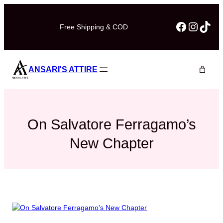
Skip
to
Faceboo
Instag
TikT
Free Shipping & COD
content
ANSARI'S ATTIRE
On Salvatore Ferragamo’s
New Chapter