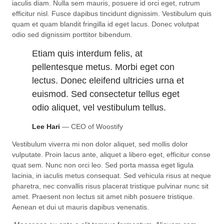
iaculis diam. Nulla sem mauris, posuere id orci eget, rutrum
efficitur nisl. Fusce dapibus tincidunt dignissim. Vestibulum quis
quam et quam blandit fringilla id eget lacus. Donec volutpat
odio sed dignissim porttitor bibendum.
Etiam quis interdum felis, at
pellentesque metus. Morbi eget con
lectus. Donec eleifend ultricies urna et
euismod. Sed consectetur tellus eget
odio aliquet, vel vestibulum tellus.
Lee Hari
— CEO of Woostify
Vestibulum viverra mi non dolor aliquet, sed mollis dolor
vulputate. Proin lacus ante, aliquet a libero eget, efficitur conse
quat sem. Nunc non orci leo. Sed porta massa eget ligula
lacinia, in iaculis metus consequat. Sed vehicula risus at neque
pharetra, nec convallis risus placerat tristique pulvinar nunc sit
amet. Praesent non lectus sit amet nibh posuere tristique.
Aenean et dui ut mauris dapibus venenatis.