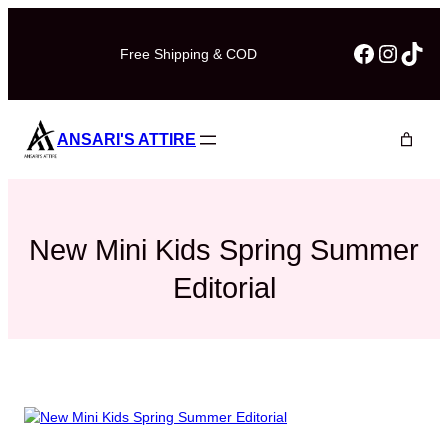
Skip
to
Faceboo
Instag
TikT
Free Shipping & COD
content
ANSARI'S ATTIRE
New Mini Kids Spring Summer
Editorial