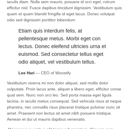
iaculis diam. Nulla sem mauris, posuere id orci eget, rutrum
efficitur nisl. Fusce dapibus tincidunt dignissim. Vestibulum quis
quam et quam blandit fringilla id eget lacus. Donec volutpat
odio sed dignissim porttitor bibendum.
Etiam quis interdum felis, at
pellentesque metus. Morbi eget con
lectus. Donec eleifend ultricies urna et
euismod. Sed consectetur tellus eget
odio aliquet, vel vestibulum tellus.
Lee Hari
— CEO of Woostify
Vestibulum viverra mi non dolor aliquet, sed mollis dolor
vulputate. Proin lacus ante, aliquet a libero eget, efficitur conse
quat sem. Nunc non orci leo. Sed porta massa eget ligula
lacinia, in iaculis metus consequat. Sed vehicula risus at neque
pharetra, nec convallis risus placerat tristique pulvinar nunc sit
amet. Praesent non lectus sit amet nibh posuere tristique.
Aenean et dui ut mauris dapibus venenatis.