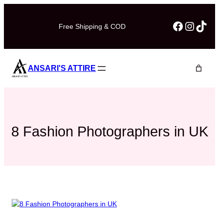
Skip
to
Faceboo
Instag
TikT
Free Shipping & COD
content
ANSARI'S ATTIRE
8 Fashion Photographers in UK